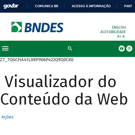
COMUNICA BR
ACESSO À INFORMAÇÃO
PARTI
ENGLISH
ACESSIBILIDADE
A+
A-
Busca
Z7_7QGCHA41L0RP906P422Q9Q0CK0
Visualizador do
Conteúdo da Web
Ações