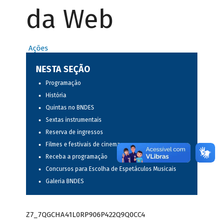
da Web
Ações
NESTA SEÇÃO
Programação
História
Quintas no BNDES
Sextas instrumentais
Reserva de ingressos
Filmes e festivais de cinema
Receba a programação
Concursos para Escolha de Espetáculos Musicais
Galeria BNDES
Z7_7QGCHA41L0RP906P422Q9Q0CC4