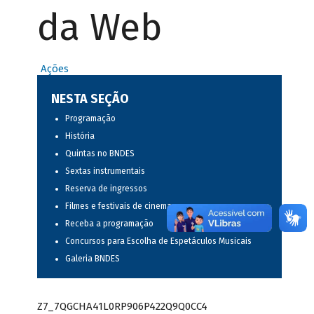
da Web
Ações
NESTA SEÇÃO
Programação
História
Quintas no BNDES
Sextas instrumentais
Reserva de ingressos
Filmes e festivais de cinema
Receba a programação
Concursos para Escolha de Espetáculos Musicais
Galeria BNDES
Z7_7QGCHA41L0RP906P422Q9Q0CC4