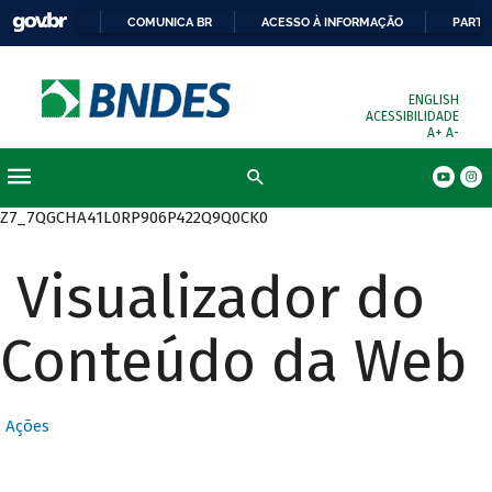
COMUNICA BR
ACESSO À INFORMAÇÃO
PARTI
ENGLISH
ACESSIBILIDADE
A+
A-
Busca
Z7_7QGCHA41L0RP906P422Q9Q0CK0
Visualizador do
Conteúdo da Web
Ações