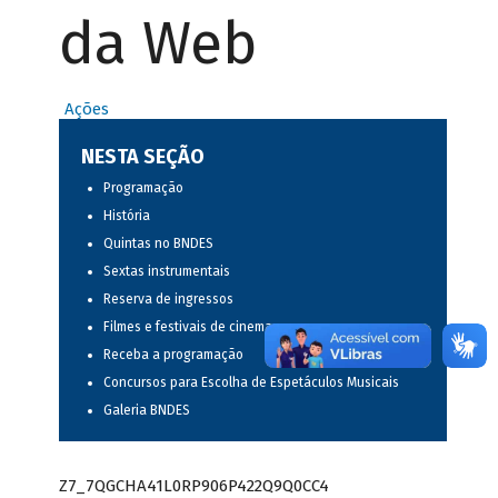
da Web
Ações
NESTA SEÇÃO
Programação
História
Quintas no BNDES
Sextas instrumentais
Reserva de ingressos
Filmes e festivais de cinema
Receba a programação
Concursos para Escolha de Espetáculos Musicais
Galeria BNDES
Z7_7QGCHA41L0RP906P422Q9Q0CC4