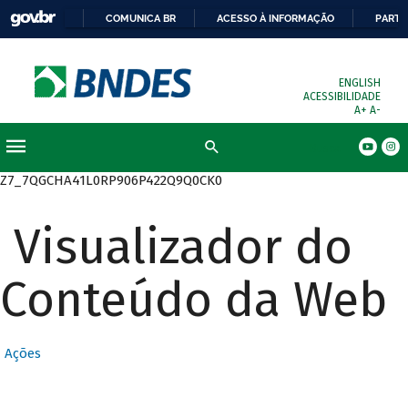
COMUNICA BR
ACESSO À INFORMAÇÃO
PARTI
ENGLISH
ACESSIBILIDADE
A+
A-
Busca
Z7_7QGCHA41L0RP906P422Q9Q0CK0
Visualizador do
Conteúdo da Web
Ações