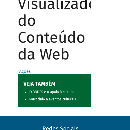
Visualizador
do
Conteúdo
da Web
Ações
VEJA TAMBÉM
O BNDES e o apoio à cultura
Patrocínio a eventos culturais
Redes Sociais