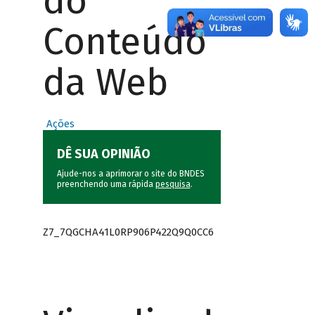
do
Conteúdo
da Web
Ações
DÊ SUA OPINIÃO
Ajude-nos a aprimorar o site do BNDES
preenchendo uma rápida
pesquisa
.
Z7_7QGCHA41L0RP906P422Q9Q0CC6