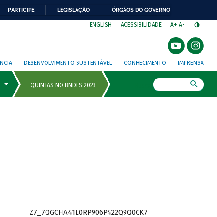
PARTICIPE
LEGISLAÇÃO
ÓRGÃOS DO GOVERNO
⁣
ENGLISH
ACESSIBILIDADE
A+
A-
NCIA
DESENVOLVIMENTO SUSTENTÁVEL
CONHECIMENTO
IMPRENSA
Busca
Z7_7QGCHA41L0RP906P422Q9Q0CK7