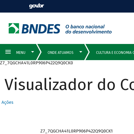
Z7_7QGCHA41L0RP906P422Q9Q0CK0
Visualizador do 
Ações
Z7_7QGCHA41L0RP906P422Q9Q0CK1