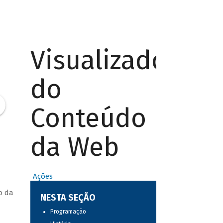
Visualizador
do
Conteúdo
da Web
Ações
o da
NESTA SEÇÃO
Programação