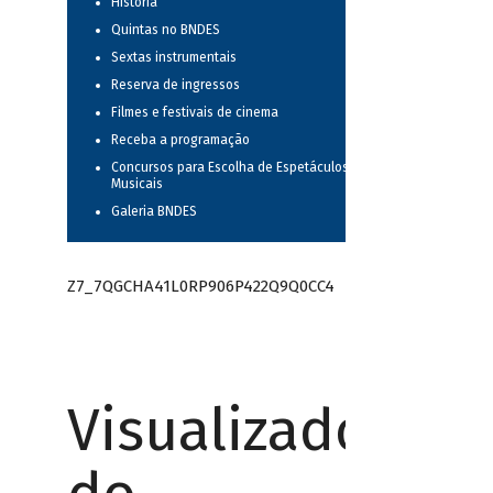
História
Quintas no BNDES
Sextas instrumentais
Reserva de ingressos
Filmes e festivais de cinema
Receba a programação
Concursos para Escolha de Espetáculos
Musicais
Galeria BNDES
Z7_7QGCHA41L0RP906P422Q9Q0CC4
Visualizador