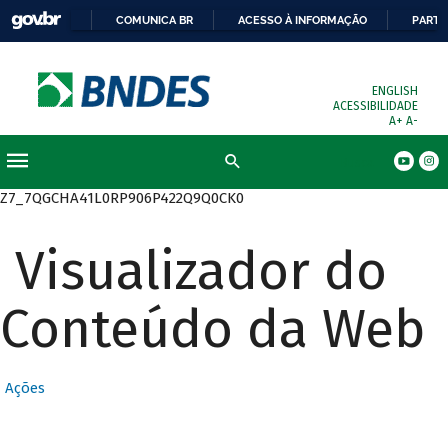
COMUNICA BR
ACESSO À INFORMAÇÃO
PARTI
ENGLISH
ACESSIBILIDADE
A+
A-
Busca
Z7_7QGCHA41L0RP906P422Q9Q0CK0
Visualizador do
Conteúdo da Web
Ações