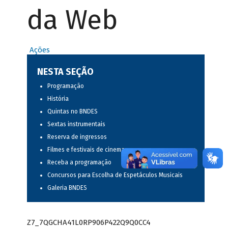
da Web
Ações
NESTA SEÇÃO
Programação
História
Quintas no BNDES
Sextas instrumentais
Reserva de ingressos
Filmes e festivais de cinema
Receba a programação
Concursos para Escolha de Espetáculos Musicais
Galeria BNDES
Z7_7QGCHA41L0RP906P422Q9Q0CC4