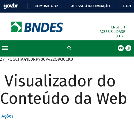
COMUNICA BR
ACESSO À INFORMAÇÃO
PARTI
ENGLISH
ACESSIBILIDADE
A+
A-
Busca
Z7_7QGCHA41L0RP906P422Q9Q0CK0
Visualizador do
Conteúdo da Web
Ações