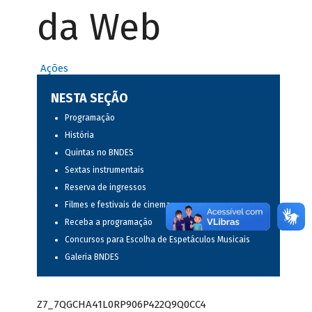
da Web
Ações
NESTA SEÇÃO
Programação
História
Quintas no BNDES
Sextas instrumentais
Reserva de ingressos
Filmes e festivais de cinema
Receba a programação
Concursos para Escolha de Espetáculos Musicais
Galeria BNDES
Z7_7QGCHA41L0RP906P422Q9Q0CC4