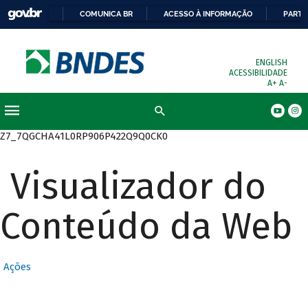
COMUNICA BR
ACESSO À INFORMAÇÃO
PARTI
ENGLISH
ACESSIBILIDADE
A+
A-
Busca
Z7_7QGCHA41L0RP906P422Q9Q0CK0
Visualizador do
Conteúdo da Web
Ações