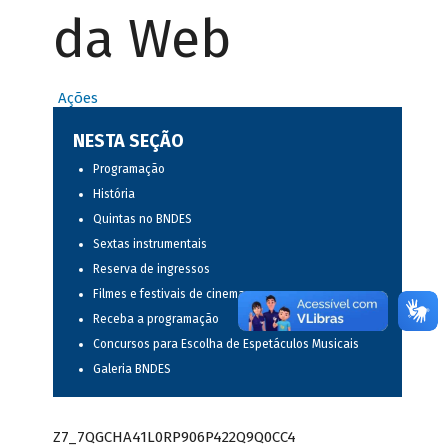
da Web
Ações
NESTA SEÇÃO
Programação
História
Quintas no BNDES
Sextas instrumentais
Reserva de ingressos
Filmes e festivais de cinema
Receba a programação
Concursos para Escolha de Espetáculos Musicais
Galeria BNDES
Z7_7QGCHA41L0RP906P422Q9Q0CC4