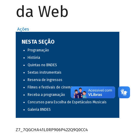
da Web
Ações
NESTA SEÇÃO
Programação
História
Quintas no BNDES
Sextas instrumentais
Reserva de ingressos
Filmes e festivais de cinema
Receba a programação
Concursos para Escolha de Espetáculos Musicais
Galeria BNDES
Z7_7QGCHA41L0RP906P422Q9Q0CC4