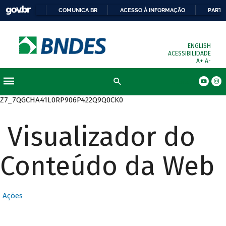
COMUNICA BR
ACESSO À INFORMAÇÃO
PARTI
ENGLISH
ACESSIBILIDADE
A+
A-
Busca
Z7_7QGCHA41L0RP906P422Q9Q0CK0
Visualizador do
Conteúdo da Web
Ações