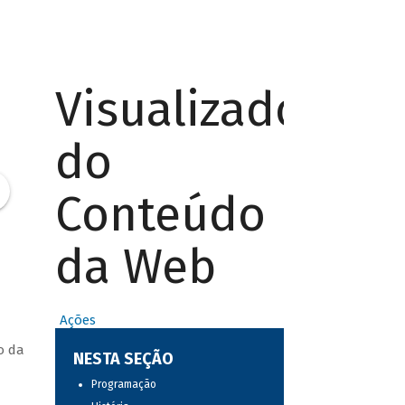
Visualizador
do
Conteúdo
da Web
Ações
o da
NESTA SEÇÃO
Programação