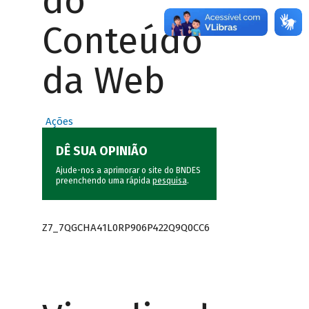
do
Conteúdo
da Web
Ações
DÊ SUA OPINIÃO
Ajude-nos a aprimorar o site do BNDES
preenchendo uma rápida
pesquisa
.
Z7_7QGCHA41L0RP906P422Q9Q0CC6