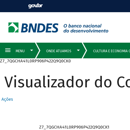
Z7_7QGCHA41L0RP906P422Q9Q0CK0
Visualizador do 
Ações
Z7_7QGCHA41L0RP906P422Q9Q0CK1