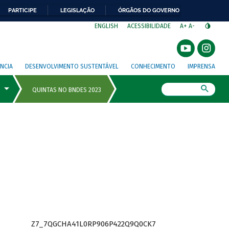
PARTICIPE
LEGISLAÇÃO
ÓRGÃOS DO GOVERNO
⁣
ENGLISH
ACESSIBILIDADE
A+
A-
NCIA
DESENVOLVIMENTO SUSTENTÁVEL
CONHECIMENTO
IMPRENSA
Busca
Z7_7QGCHA41L0RP906P422Q9Q0CK7