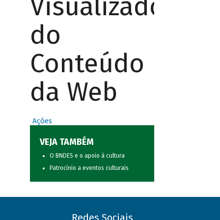
Visualizador
do
Conteúdo
da Web
Ações
VEJA TAMBÉM
O BNDES e o apoio à cultura
Patrocínio a eventos culturais
Redes Sociais