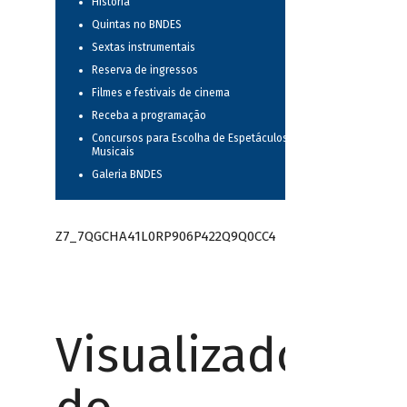
História
Quintas no BNDES
Sextas instrumentais
Reserva de ingressos
Filmes e festivais de cinema
Receba a programação
Concursos para Escolha de Espetáculos
Musicais
Galeria BNDES
Z7_7QGCHA41L0RP906P422Q9Q0CC4
Visualizador