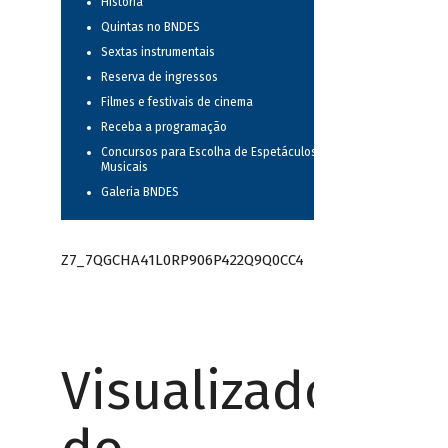
História
Quintas no BNDES
Sextas instrumentais
Reserva de ingressos
Filmes e festivais de cinema
Receba a programação
Concursos para Escolha de Espetáculos
Musicais
Galeria BNDES
Z7_7QGCHA41L0RP906P422Q9Q0CC4
Visualizador