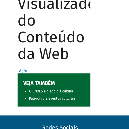
Visualizador
do
Conteúdo
da Web
Ações
VEJA TAMBÉM
O BNDES e o apoio à cultura
Patrocínio a eventos culturais
Redes Sociais