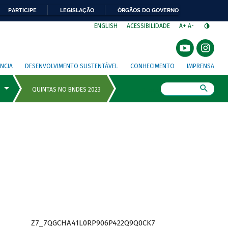
PARTICIPE
LEGISLAÇÃO
ÓRGÃOS DO GOVERNO
⁣
ENGLISH
ACESSIBILIDADE
A+
A-
NCIA
DESENVOLVIMENTO SUSTENTÁVEL
CONHECIMENTO
IMPRENSA
Busca
Z7_7QGCHA41L0RP906P422Q9Q0CK7