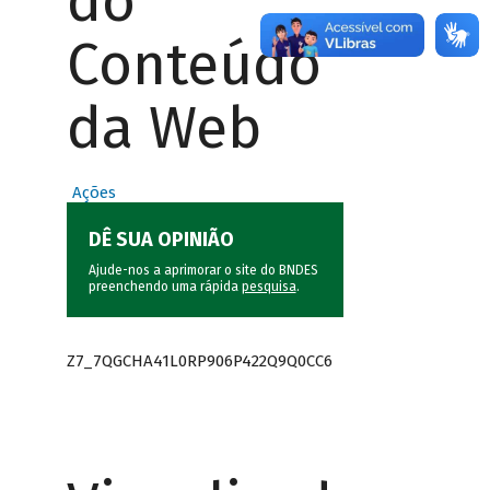
do
Conteúdo
da Web
Ações
DÊ SUA OPINIÃO
Ajude-nos a aprimorar o site do BNDES
preenchendo uma rápida
pesquisa
.
Z7_7QGCHA41L0RP906P422Q9Q0CC6