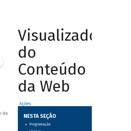
Visualizador
do
Conteúdo
da Web
Ações
o da
NESTA SEÇÃO
Programação