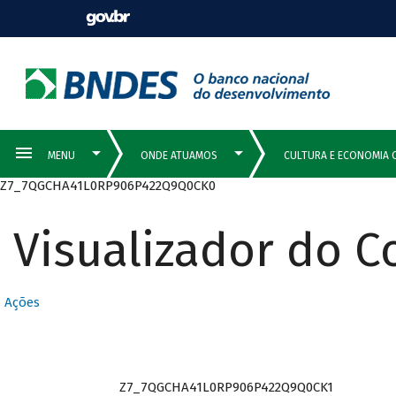
Z7_7QGCHA41L0RP906P422Q9Q0CK0
Visualizador do 
Ações
Z7_7QGCHA41L0RP906P422Q9Q0CK1