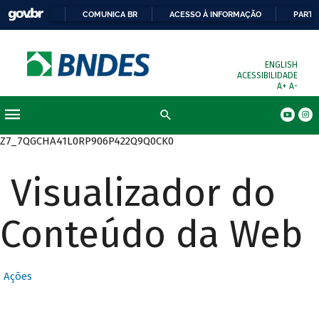
COMUNICA BR
ACESSO À INFORMAÇÃO
PARTI
ENGLISH
ACESSIBILIDADE
A+
A-
Busca
Z7_7QGCHA41L0RP906P422Q9Q0CK0
Visualizador do
Conteúdo da Web
Ações