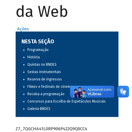
da Web
Ações
NESTA SEÇÃO
Programação
História
Quintas no BNDES
Sextas instrumentais
Reserva de ingressos
Filmes e festivais de cinema
Receba a programação
Concursos para Escolha de Espetáculos Musicais
Galeria BNDES
Z7_7QGCHA41L0RP906P422Q9Q0CC4