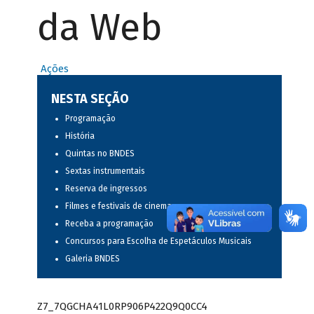
da Web
Ações
NESTA SEÇÃO
Programação
História
Quintas no BNDES
Sextas instrumentais
Reserva de ingressos
Filmes e festivais de cinema
Receba a programação
Concursos para Escolha de Espetáculos Musicais
Galeria BNDES
Z7_7QGCHA41L0RP906P422Q9Q0CC4