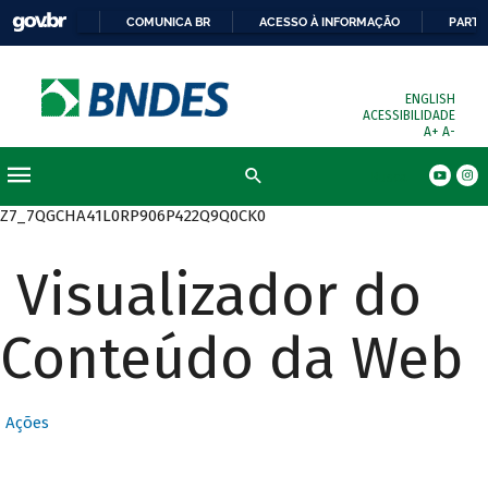
COMUNICA BR
ACESSO À INFORMAÇÃO
PARTI
ENGLISH
ACESSIBILIDADE
A+
A-
Busca
Z7_7QGCHA41L0RP906P422Q9Q0CK0
Visualizador do
Conteúdo da Web
Ações