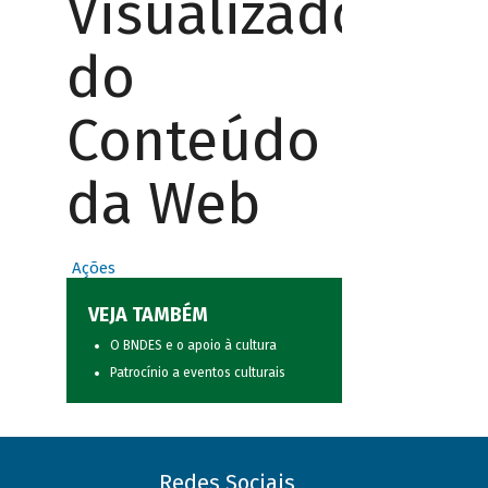
Visualizador
do
Conteúdo
da Web
Ações
VEJA TAMBÉM
O BNDES e o apoio à cultura
Patrocínio a eventos culturais
Redes Sociais