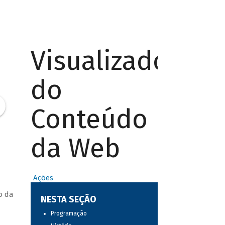
Visualizador
do
Conteúdo
da Web
Ações
o da
NESTA SEÇÃO
Programação