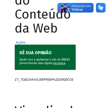
do
Conteúdo
da Web
Ações
DÊ SUA OPINIÃO
Ajude-nos a aprimorar o site do BNDES
preenchendo uma rápida
pesquisa
.
Z7_7QGCHA41L0RP906P422Q9Q0CC6