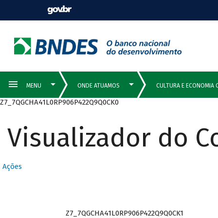
Z7_7QGCHA41L0RP906P422Q9Q0CK0
Visualizador do 
Ações
Z7_7QGCHA41L0RP906P422Q9Q0CK1