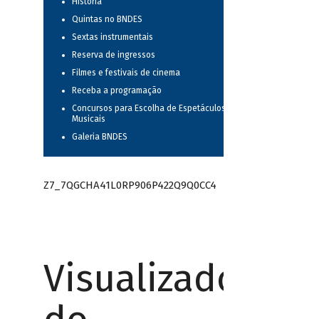
História
Quintas no BNDES
Sextas instrumentais
Reserva de ingressos
Filmes e festivais de cinema
Receba a programação
Concursos para Escolha de Espetáculos
Musicais
Galeria BNDES
Z7_7QGCHA41L0RP906P422Q9Q0CC4
Visualizador