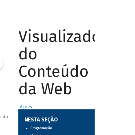
Visualizador
do
Conteúdo
da Web
Ações
o da
NESTA SEÇÃO
Programação