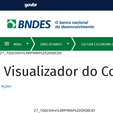
Z7_7QGCHA41L0RP906P422Q9Q0CK0
Visualizador do 
Ações
Z7_7QGCHA41L0RP906P422Q9Q0CK1