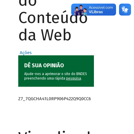
do
Conteúdo
da Web
Ações
DÊ SUA OPINIÃO
Ajude-nos a aprimorar o site do BNDES
preenchendo uma rápida
pesquisa
.
Z7_7QGCHA41L0RP906P422Q9Q0CC6