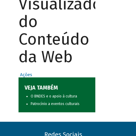
Visualizador
do
Conteúdo
da Web
Ações
VEJA TAMBÉM
O BNDES e o apoio à cultura
Patrocínio a eventos culturais
Redes Sociais