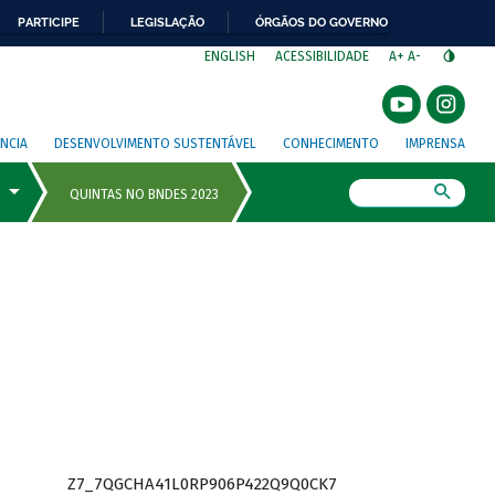
PARTICIPE
LEGISLAÇÃO
ÓRGÃOS DO GOVERNO
⁣
ENGLISH
ACESSIBILIDADE
A+
A-
NCIA
DESENVOLVIMENTO SUSTENTÁVEL
CONHECIMENTO
IMPRENSA
Busca
Z7_7QGCHA41L0RP906P422Q9Q0CK7