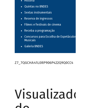
História
Quintas no BNDES
Sextas instrumentais
Reserva de ingressos
Filmes e festivais de cinema
Receba a programação
Concursos para Escolha de Espetáculos
Musicais
Galeria BNDES
Z7_7QGCHA41L0RP906P422Q9Q0CC4
Visualizador