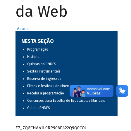
da Web
Ações
NESTA SEÇÃO
Programação
História
Quintas no BNDES
Sextas instrumentais
Reserva de ingressos
Filmes e festivais de cinema
Receba a programação
Concursos para Escolha de Espetáculos Musicais
Galeria BNDES
Z7_7QGCHA41L0RP906P422Q9Q0CC4