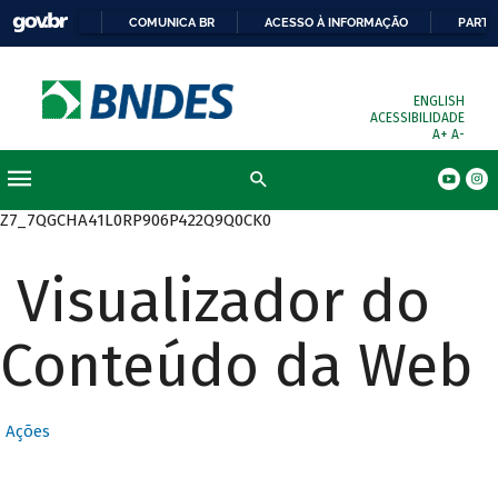
COMUNICA BR
ACESSO À INFORMAÇÃO
PARTI
ENGLISH
ACESSIBILIDADE
A+
A-
Busca
Z7_7QGCHA41L0RP906P422Q9Q0CK0
Visualizador do
Conteúdo da Web
Ações