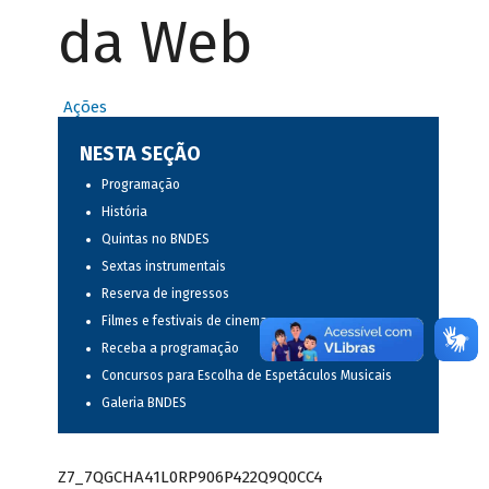
da Web
Ações
NESTA SEÇÃO
Programação
História
Quintas no BNDES
Sextas instrumentais
Reserva de ingressos
Filmes e festivais de cinema
Receba a programação
Concursos para Escolha de Espetáculos Musicais
Galeria BNDES
Z7_7QGCHA41L0RP906P422Q9Q0CC4