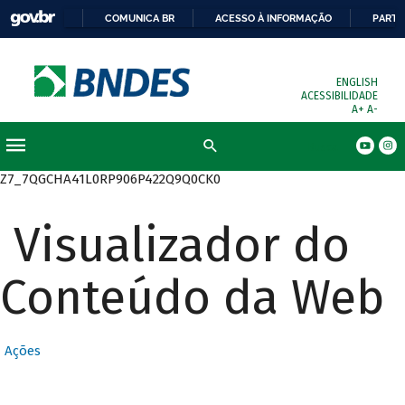
COMUNICA BR
ACESSO À INFORMAÇÃO
PARTI
ENGLISH
ACESSIBILIDADE
A+
A-
Busca
Z7_7QGCHA41L0RP906P422Q9Q0CK0
Visualizador do
Conteúdo da Web
Ações