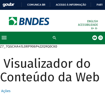
COMUNICA BR
ACESSO À INFORMAÇÃO
PARTI
ENGLISH
ACESSIBILIDADE
A+
A-
Busca
Z7_7QGCHA41L0RP906P422Q9Q0CK0
Visualizador do
Conteúdo da Web
Ações