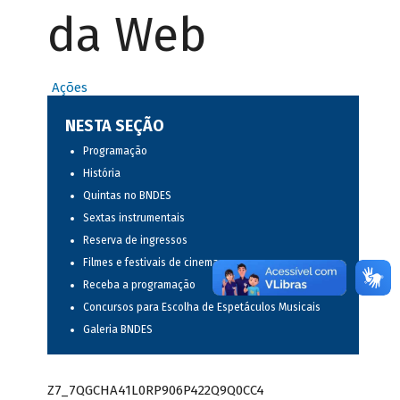
da Web
Ações
NESTA SEÇÃO
Programação
História
Quintas no BNDES
Sextas instrumentais
Reserva de ingressos
Filmes e festivais de cinema
Receba a programação
Concursos para Escolha de Espetáculos Musicais
Galeria BNDES
Z7_7QGCHA41L0RP906P422Q9Q0CC4