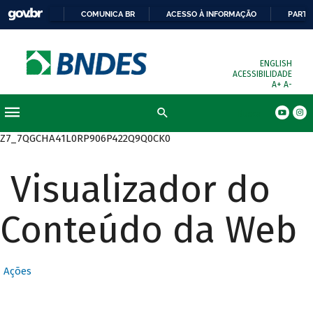
COMUNICA BR
ACESSO À INFORMAÇÃO
PARTI
ENGLISH
ACESSIBILIDADE
A+
A-
Busca
Z7_7QGCHA41L0RP906P422Q9Q0CK0
Visualizador do
Conteúdo da Web
Ações