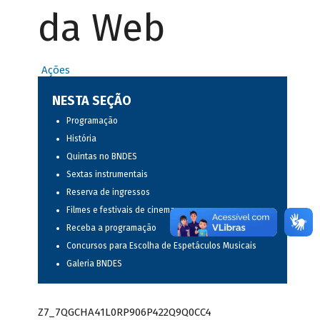
da Web
Ações
NESTA SEÇÃO
Programação
História
Quintas no BNDES
Sextas instrumentais
Reserva de ingressos
Filmes e festivais de cinema
Receba a programação
Concursos para Escolha de Espetáculos Musicais
Galeria BNDES
Z7_7QGCHA41L0RP906P422Q9Q0CC4