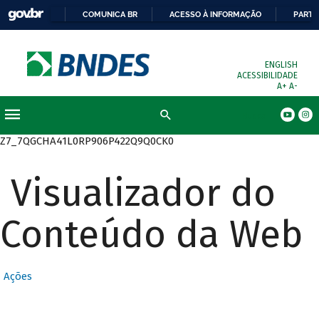
COMUNICA BR
ACESSO À INFORMAÇÃO
PARTI
ENGLISH
ACESSIBILIDADE
A+
A-
Busca
Z7_7QGCHA41L0RP906P422Q9Q0CK0
Visualizador do
Conteúdo da Web
Ações