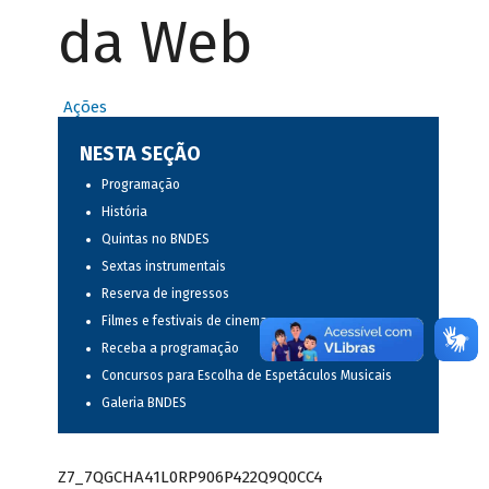
da Web
Ações
NESTA SEÇÃO
Programação
História
Quintas no BNDES
Sextas instrumentais
Reserva de ingressos
Filmes e festivais de cinema
Receba a programação
Concursos para Escolha de Espetáculos Musicais
Galeria BNDES
Z7_7QGCHA41L0RP906P422Q9Q0CC4