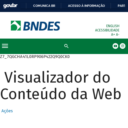
COMUNICA BR
ACESSO À INFORMAÇÃO
PARTI
ENGLISH
ACESSIBILIDADE
A+
A-
Busca
Z7_7QGCHA41L0RP906P422Q9Q0CK0
Visualizador do
Conteúdo da Web
Ações