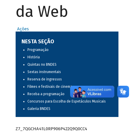
da Web
Ações
NESTA SEÇÃO
Programação
História
Quintas no BNDES
Sextas instrumentais
Reserva de ingressos
Filmes e festivais de cinema
Receba a programação
Concursos para Escolha de Espetáculos Musicais
Galeria BNDES
Z7_7QGCHA41L0RP906P422Q9Q0CC4