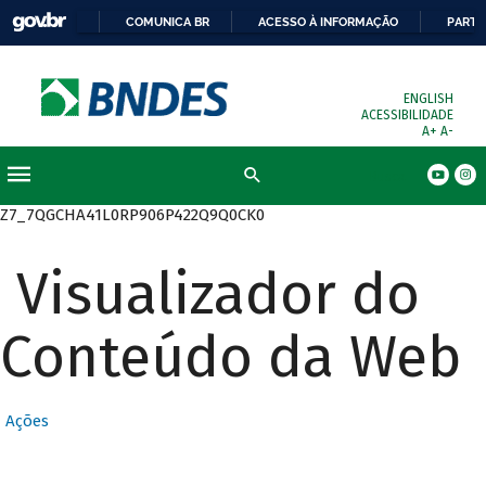
COMUNICA BR
ACESSO À INFORMAÇÃO
PARTI
ENGLISH
ACESSIBILIDADE
A+
A-
Busca
Z7_7QGCHA41L0RP906P422Q9Q0CK0
Visualizador do
Conteúdo da Web
Ações