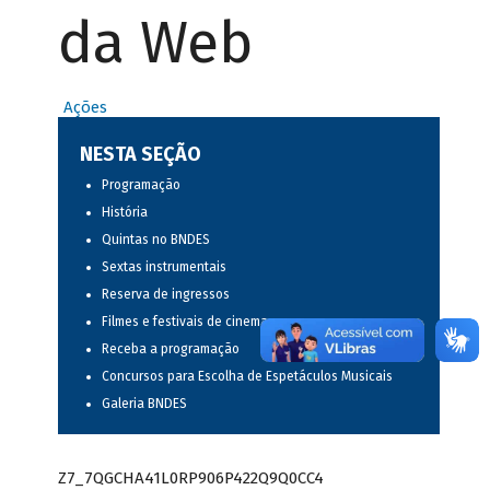
da Web
Ações
NESTA SEÇÃO
Programação
História
Quintas no BNDES
Sextas instrumentais
Reserva de ingressos
Filmes e festivais de cinema
Receba a programação
Concursos para Escolha de Espetáculos Musicais
Galeria BNDES
Z7_7QGCHA41L0RP906P422Q9Q0CC4