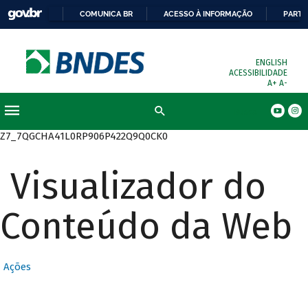
COMUNICA BR
ACESSO À INFORMAÇÃO
PARTI
ENGLISH
ACESSIBILIDADE
A+
A-
Busca
Z7_7QGCHA41L0RP906P422Q9Q0CK0
Visualizador do
Conteúdo da Web
Ações