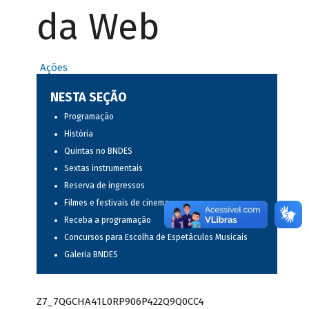
da Web
Ações
NESTA SEÇÃO
Programação
História
Quintas no BNDES
Sextas instrumentais
Reserva de ingressos
Filmes e festivais de cinema
Receba a programação
Concursos para Escolha de Espetáculos Musicais
Galeria BNDES
Z7_7QGCHA41L0RP906P422Q9Q0CC4