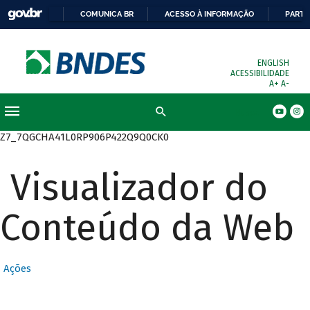
COMUNICA BR
ACESSO À INFORMAÇÃO
PARTI
ENGLISH
ACESSIBILIDADE
A+
A-
Busca
Z7_7QGCHA41L0RP906P422Q9Q0CK0
Visualizador do
Conteúdo da Web
Ações