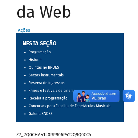
da Web
Ações
NESTA SEÇÃO
Programação
História
Quintas no BNDES
Sextas instrumentais
Reserva de ingressos
Filmes e festivais de cinema
Receba a programação
Concursos para Escolha de Espetáculos Musicais
Galeria BNDES
Z7_7QGCHA41L0RP906P422Q9Q0CC4