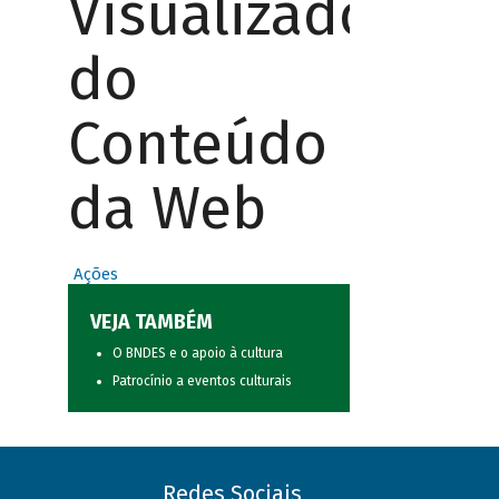
Visualizador
do
Conteúdo
da Web
Ações
VEJA TAMBÉM
O BNDES e o apoio à cultura
Patrocínio a eventos culturais
Redes Sociais