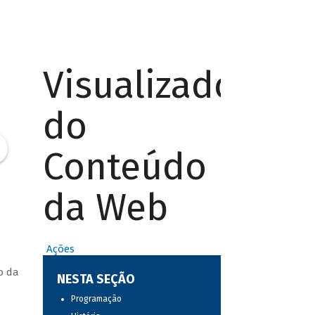
Visualizador
do
Conteúdo
da Web
Ações
o da
NESTA SEÇÃO
Programação