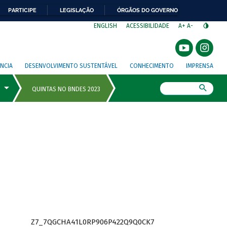
PARTICIPE
LEGISLAÇÃO
ÓRGÃOS DO GOVERNO
⁣
ENGLISH
ACESSIBILIDADE
A+
A-
NCIA
DESENVOLVIMENTO SUSTENTÁVEL
CONHECIMENTO
IMPRENSA
Busca
Z7_7QGCHA41L0RP906P422Q9Q0CK7