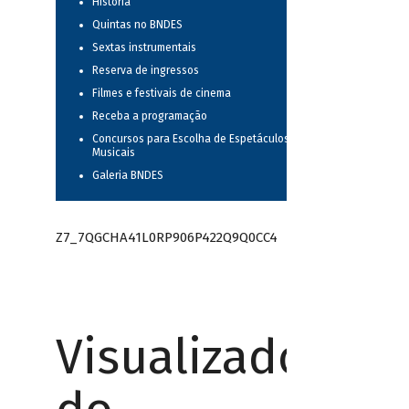
História
Quintas no BNDES
Sextas instrumentais
Reserva de ingressos
Filmes e festivais de cinema
Receba a programação
Concursos para Escolha de Espetáculos
Musicais
Galeria BNDES
Z7_7QGCHA41L0RP906P422Q9Q0CC4
Visualizador