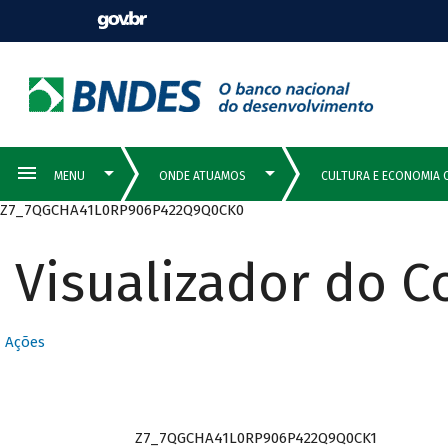
Z7_7QGCHA41L0RP906P422Q9Q0CK0
Visualizador do 
Ações
Z7_7QGCHA41L0RP906P422Q9Q0CK1