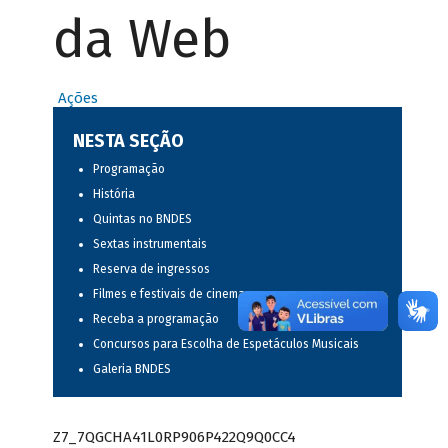
da Web
Ações
NESTA SEÇÃO
Programação
História
Quintas no BNDES
Sextas instrumentais
Reserva de ingressos
Filmes e festivais de cinema
Receba a programação
Concursos para Escolha de Espetáculos Musicais
Galeria BNDES
Z7_7QGCHA41L0RP906P422Q9Q0CC4