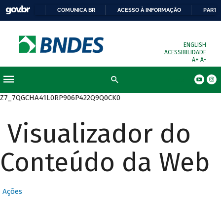
COMUNICA BR
ACESSO À INFORMAÇÃO
PARTI
ENGLISH
ACESSIBILIDADE
A+
A-
Busca
Z7_7QGCHA41L0RP906P422Q9Q0CK0
Visualizador do
Conteúdo da Web
Ações