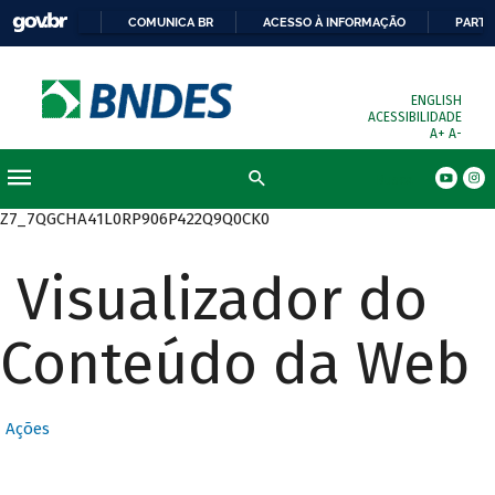
COMUNICA BR
ACESSO À INFORMAÇÃO
PARTI
ENGLISH
ACESSIBILIDADE
A+
A-
Busca
Z7_7QGCHA41L0RP906P422Q9Q0CK0
Visualizador do
Conteúdo da Web
Ações