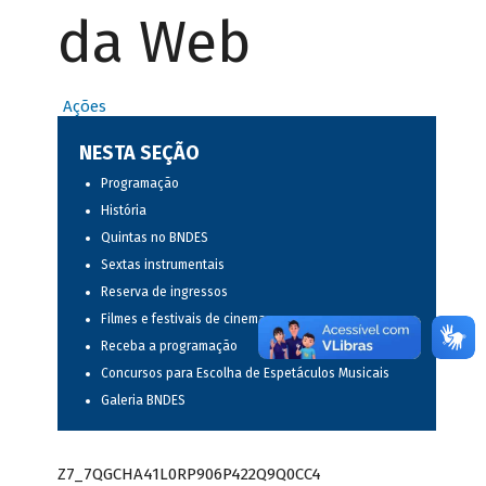
da Web
Ações
NESTA SEÇÃO
Programação
História
Quintas no BNDES
Sextas instrumentais
Reserva de ingressos
Filmes e festivais de cinema
Receba a programação
Concursos para Escolha de Espetáculos Musicais
Galeria BNDES
Z7_7QGCHA41L0RP906P422Q9Q0CC4