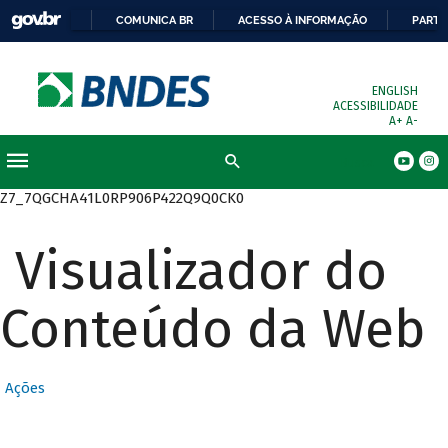
COMUNICA BR
ACESSO À INFORMAÇÃO
PARTI
ENGLISH
ACESSIBILIDADE
A+
A-
Busca
Z7_7QGCHA41L0RP906P422Q9Q0CK0
Visualizador do
Conteúdo da Web
Ações