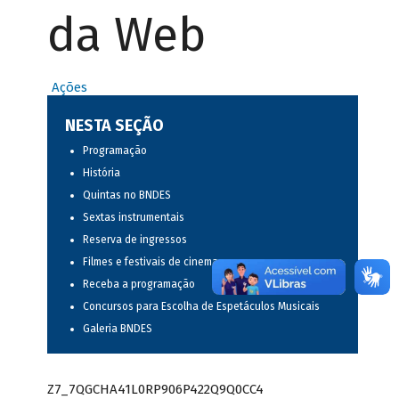
da Web
Ações
NESTA SEÇÃO
Programação
História
Quintas no BNDES
Sextas instrumentais
Reserva de ingressos
Filmes e festivais de cinema
Receba a programação
Concursos para Escolha de Espetáculos Musicais
Galeria BNDES
Z7_7QGCHA41L0RP906P422Q9Q0CC4