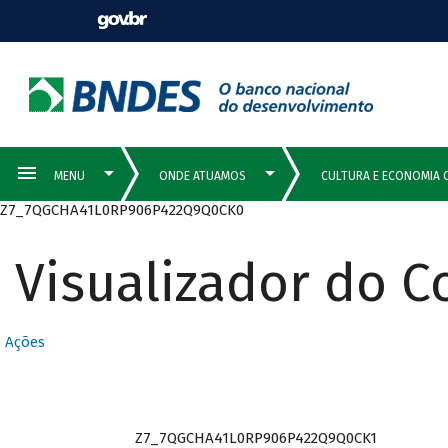
Z7_7QGCHA41L0RP906P422Q9Q0CK0
Visualizador do 
Ações
Z7_7QGCHA41L0RP906P422Q9Q0CK1