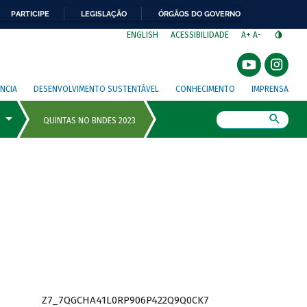
PARTICIPE
LEGISLAÇÃO
ÓRGÃOS DO GOVERNO
⁣
ENGLISH
ACESSIBILIDADE
A+
A-
NCIA
DESENVOLVIMENTO SUSTENTÁVEL
CONHECIMENTO
IMPRENSA
Busca
Z7_7QGCHA41L0RP906P422Q9Q0CK7