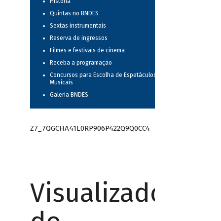
História
Quintas no BNDES
Sextas instrumentais
Reserva de ingressos
Filmes e festivais de cinema
Receba a programação
Concursos para Escolha de Espetáculos
Musicais
Galeria BNDES
Z7_7QGCHA41L0RP906P422Q9Q0CC4
Visualizador