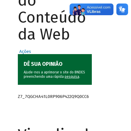
do
Conteúdo
da Web
Ações
DÊ SUA OPINIÃO
Ajude-nos a aprimorar o site do BNDES
preenchendo uma rápida
pesquisa
.
Z7_7QGCHA41L0RP906P422Q9Q0CC6