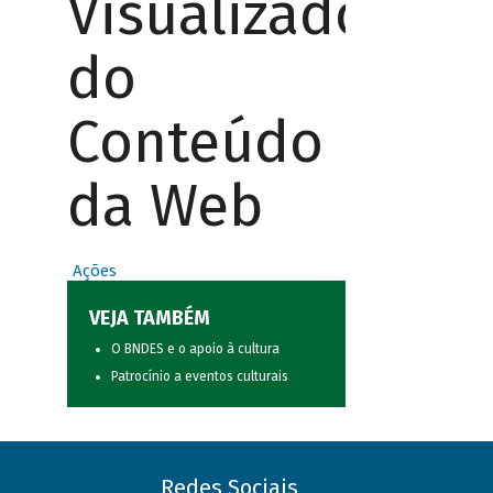
Visualizador
do
Conteúdo
da Web
Ações
VEJA TAMBÉM
O BNDES e o apoio à cultura
Patrocínio a eventos culturais
Redes Sociais