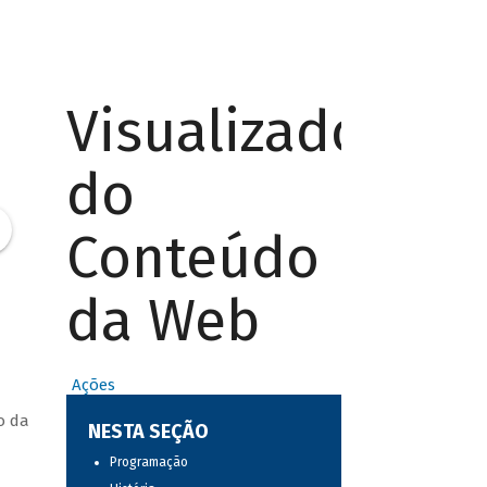
Visualizador
do
Conteúdo
da Web
Ações
o da
NESTA SEÇÃO
Programação