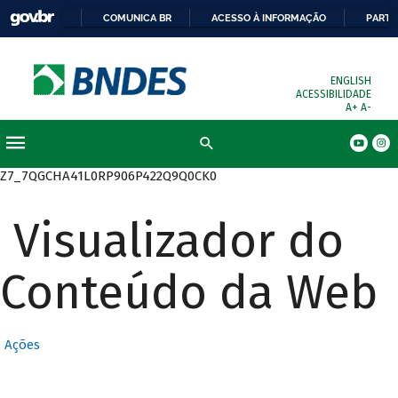
COMUNICA BR
ACESSO À INFORMAÇÃO
PARTI
ENGLISH
ACESSIBILIDADE
A+
A-
Busca
Z7_7QGCHA41L0RP906P422Q9Q0CK0
Visualizador do
Conteúdo da Web
Ações