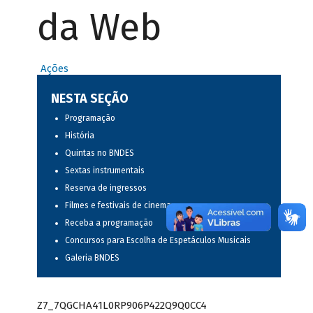
da Web
Ações
NESTA SEÇÃO
Programação
História
Quintas no BNDES
Sextas instrumentais
Reserva de ingressos
Filmes e festivais de cinema
Receba a programação
Concursos para Escolha de Espetáculos Musicais
Galeria BNDES
Z7_7QGCHA41L0RP906P422Q9Q0CC4