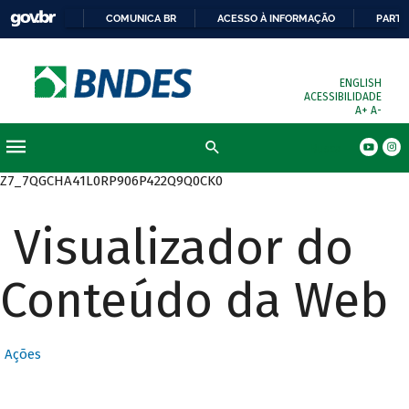
COMUNICA BR
ACESSO À INFORMAÇÃO
PARTI
ENGLISH
ACESSIBILIDADE
A+
A-
Busca
Z7_7QGCHA41L0RP906P422Q9Q0CK0
Visualizador do
Conteúdo da Web
Ações