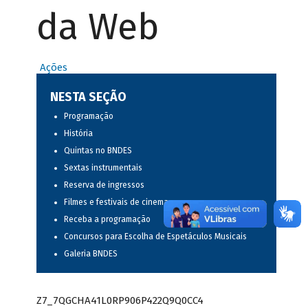
da Web
Ações
NESTA SEÇÃO
Programação
História
Quintas no BNDES
Sextas instrumentais
Reserva de ingressos
Filmes e festivais de cinema
Receba a programação
Concursos para Escolha de Espetáculos Musicais
Galeria BNDES
Z7_7QGCHA41L0RP906P422Q9Q0CC4