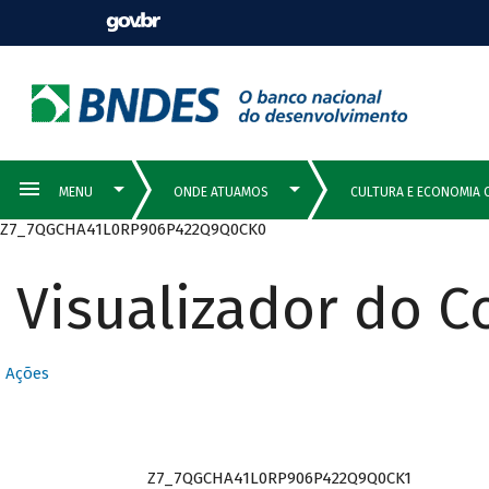
Z7_7QGCHA41L0RP906P422Q9Q0CK0
Visualizador do 
Ações
Z7_7QGCHA41L0RP906P422Q9Q0CK1