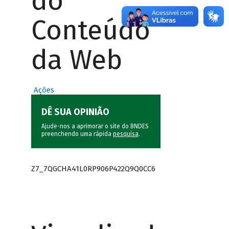
do
Conteúdo
da Web
Ações
DÊ SUA OPINIÃO
Ajude-nos a aprimorar o site do BNDES
preenchendo uma rápida
pesquisa
.
Z7_7QGCHA41L0RP906P422Q9Q0CC6