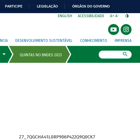
PARTICIPE
LEGISLAÇÃO
ÓRGÃOS DO GOVERNO
⁣
ENGLISH
ACESSIBILIDADE
A+
A-
NCIA
DESENVOLVIMENTO SUSTENTÁVEL
CONHECIMENTO
IMPRENSA
Busca
Z7_7QGCHA41L0RP906P422Q9Q0CK7