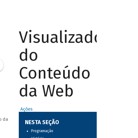
Visualizador
do
Conteúdo
da Web
Ações
o da
NESTA SEÇÃO
Programação