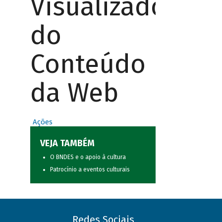
Visualizador
do
Conteúdo
da Web
Ações
VEJA TAMBÉM
O BNDES e o apoio à cultura
Patrocínio a eventos culturais
Redes Sociais