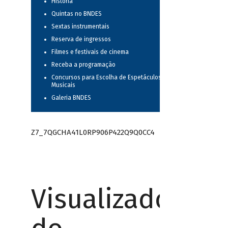
História
Quintas no BNDES
Sextas instrumentais
Reserva de ingressos
Filmes e festivais de cinema
Receba a programação
Concursos para Escolha de Espetáculos
Musicais
Galeria BNDES
Z7_7QGCHA41L0RP906P422Q9Q0CC4
Visualizador