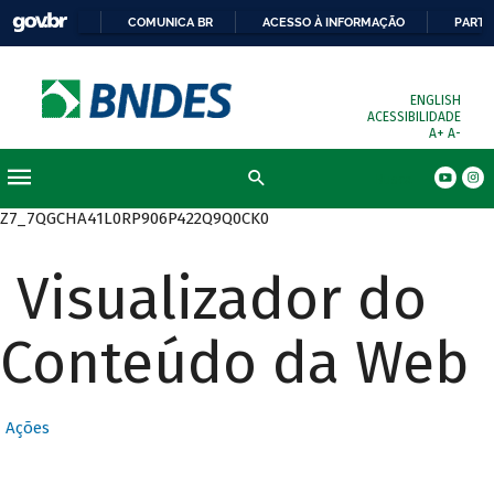
COMUNICA BR
ACESSO À INFORMAÇÃO
PARTI
ENGLISH
ACESSIBILIDADE
A+
A-
Busca
Z7_7QGCHA41L0RP906P422Q9Q0CK0
Visualizador do
Conteúdo da Web
Ações