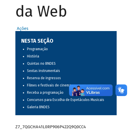
da Web
Ações
NESTA SEÇÃO
Programação
História
Quintas no BNDES
Sextas instrumentais
Reserva de ingressos
Filmes e festivais de cinema
Receba a programação
Concursos para Escolha de Espetáculos Musicais
Galeria BNDES
Z7_7QGCHA41L0RP906P422Q9Q0CC4