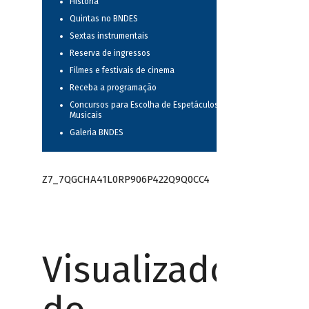
História
Quintas no BNDES
Sextas instrumentais
Reserva de ingressos
Filmes e festivais de cinema
Receba a programação
Concursos para Escolha de Espetáculos
Musicais
Galeria BNDES
Z7_7QGCHA41L0RP906P422Q9Q0CC4
Visualizador