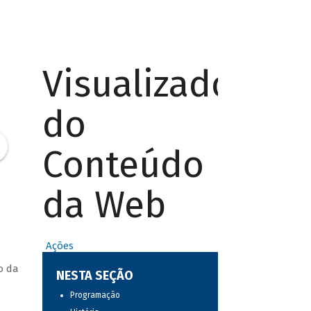
Visualizador
do
Conteúdo
da Web
Ações
o da
NESTA SEÇÃO
Programação