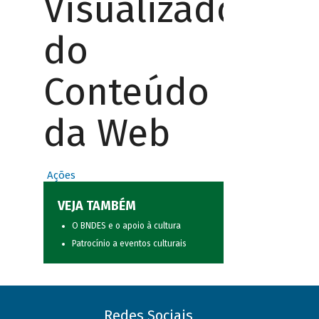
Visualizador
do
Conteúdo
da Web
Ações
VEJA TAMBÉM
O BNDES e o apoio à cultura
Patrocínio a eventos culturais
Redes Sociais