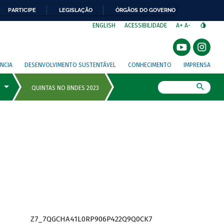
PARTICIPE
LEGISLAÇÃO
ÓRGÃOS DO GOVERNO
⁣
ENGLISH
ACESSIBILIDADE
A+
A-
NCIA
DESENVOLVIMENTO SUSTENTÁVEL
CONHECIMENTO
IMPRENSA
Busca
Z7_7QGCHA41L0RP906P422Q9Q0CK7