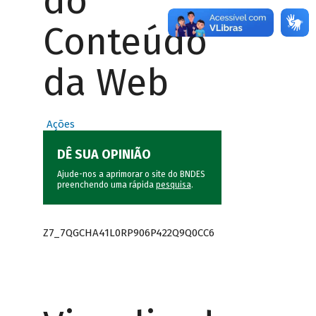
do
Conteúdo
da Web
Ações
DÊ SUA OPINIÃO
Ajude-nos a aprimorar o site do BNDES
preenchendo uma rápida
pesquisa
.
Z7_7QGCHA41L0RP906P422Q9Q0CC6