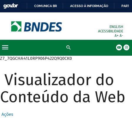
COMUNICA BR
ACESSO À INFORMAÇÃO
PARTI
ENGLISH
ACESSIBILIDADE
A+
A-
Busca
Z7_7QGCHA41L0RP906P422Q9Q0CK0
Visualizador do
Conteúdo da Web
Ações