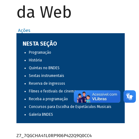
da Web
Ações
NESTA SEÇÃO
Programação
História
Quintas no BNDES
Sextas instrumentais
Reserva de ingressos
Filmes e festivais de cinema
Receba a programação
Concursos para Escolha de Espetáculos Musicais
Galeria BNDES
Z7_7QGCHA41L0RP906P422Q9Q0CC4