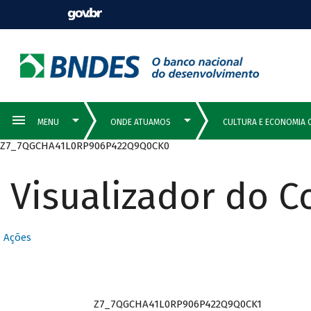
Z7_7QGCHA41L0RP906P422Q9Q0CK0
Visualizador do 
Ações
Z7_7QGCHA41L0RP906P422Q9Q0CK1