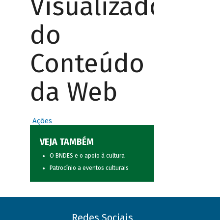
Visualizador
do
Conteúdo
da Web
Ações
VEJA TAMBÉM
O BNDES e o apoio à cultura
Patrocínio a eventos culturais
Redes Sociais