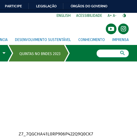
PARTICIPE
LEGISLAÇÃO
ÓRGÃOS DO GOVERNO
⁣
ENGLISH
ACESSIBILIDADE
A+
A-
NCIA
DESENVOLVIMENTO SUSTENTÁVEL
CONHECIMENTO
IMPRENSA
Busca
Z7_7QGCHA41L0RP906P422Q9Q0CK7