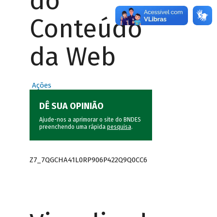
do
Conteúdo
da Web
Ações
DÊ SUA OPINIÃO
Ajude-nos a aprimorar o site do BNDES
preenchendo uma rápida
pesquisa
.
Z7_7QGCHA41L0RP906P422Q9Q0CC6