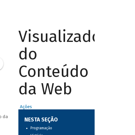
Visualizador
do
Conteúdo
da Web
Ações
o da
NESTA SEÇÃO
Programação