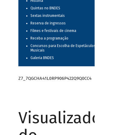
História
Quintas no BNDES
Sextas instrumentais
Reserva de ingressos
Filmes e festivais de cinema
Receba a programação
Concursos para Escolha de Espetáculos
Musicais
Galeria BNDES
Z7_7QGCHA41L0RP906P422Q9Q0CC4
Visualizador