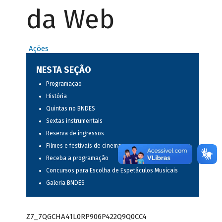
da Web
Ações
NESTA SEÇÃO
Programação
História
Quintas no BNDES
Sextas instrumentais
Reserva de ingressos
Filmes e festivais de cinema
Receba a programação
Concursos para Escolha de Espetáculos Musicais
Galeria BNDES
Z7_7QGCHA41L0RP906P422Q9Q0CC4