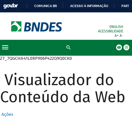
COMUNICA BR
ACESSO À INFORMAÇÃO
PARTI
ENGLISH
ACESSIBILIDADE
A+
A-
Busca
Z7_7QGCHA41L0RP906P422Q9Q0CK0
Visualizador do
Conteúdo da Web
Ações