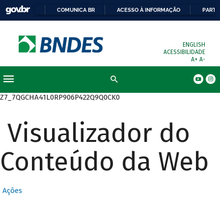
COMUNICA BR
ACESSO À INFORMAÇÃO
PARTI
ENGLISH
ACESSIBILIDADE
A+
A-
Busca
Z7_7QGCHA41L0RP906P422Q9Q0CK0
Visualizador do
Conteúdo da Web
Ações