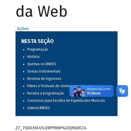
da Web
Ações
NESTA SEÇÃO
Programação
História
Quintas no BNDES
Sextas instrumentais
Reserva de ingressos
Filmes e festivais de cinema
Receba a programação
Concursos para Escolha de Espetáculos Musicais
Galeria BNDES
Z7_7QGCHA41L0RP906P422Q9Q0CC4