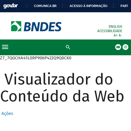
COMUNICA BR
ACESSO À INFORMAÇÃO
PARTI
ENGLISH
ACESSIBILIDADE
A+
A-
Busca
Z7_7QGCHA41L0RP906P422Q9Q0CK0
Visualizador do
Conteúdo da Web
Ações