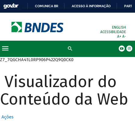
COMUNICA BR
ACESSO À INFORMAÇÃO
PARTI
ENGLISH
ACESSIBILIDADE
A+
A-
Busca
Z7_7QGCHA41L0RP906P422Q9Q0CK0
Visualizador do
Conteúdo da Web
Ações