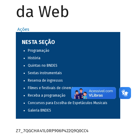
da Web
Ações
NESTA SEÇÃO
Programação
História
Quintas no BNDES
Sextas instrumentais
Reserva de ingressos
Filmes e festivais de cinema
Receba a programação
Concursos para Escolha de Espetáculos Musicais
Galeria BNDES
Z7_7QGCHA41L0RP906P422Q9Q0CC4