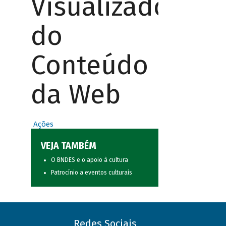
Visualizador
do
Conteúdo
da Web
Ações
VEJA TAMBÉM
O BNDES e o apoio à cultura
Patrocínio a eventos culturais
Redes Sociais