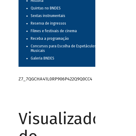
História
Quintas no BNDES
Sextas instrumentais
Reserva de ingressos
Filmes e festivais de cinema
Receba a programação
Concursos para Escolha de Espetáculos
Musicais
Galeria BNDES
Z7_7QGCHA41L0RP906P422Q9Q0CC4
Visualizador