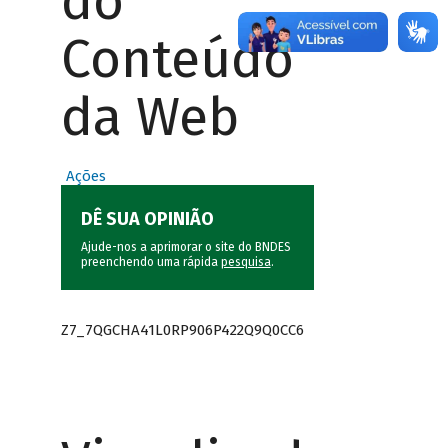
do
Conteúdo
da Web
Ações
DÊ SUA OPINIÃO
Ajude-nos a aprimorar o site do BNDES
preenchendo uma rápida
pesquisa
.
Z7_7QGCHA41L0RP906P422Q9Q0CC6