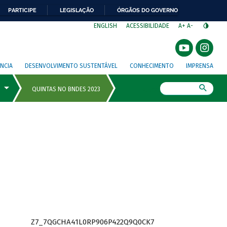
PARTICIPE
LEGISLAÇÃO
ÓRGÃOS DO GOVERNO
⁣
ENGLISH
ACESSIBILIDADE
A+
A-
NCIA
DESENVOLVIMENTO SUSTENTÁVEL
CONHECIMENTO
IMPRENSA
Busca
Z7_7QGCHA41L0RP906P422Q9Q0CK7