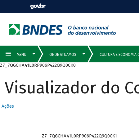
Z7_7QGCHA41L0RP906P422Q9Q0CK0
Visualizador do 
Ações
Z7_7QGCHA41L0RP906P422Q9Q0CK1