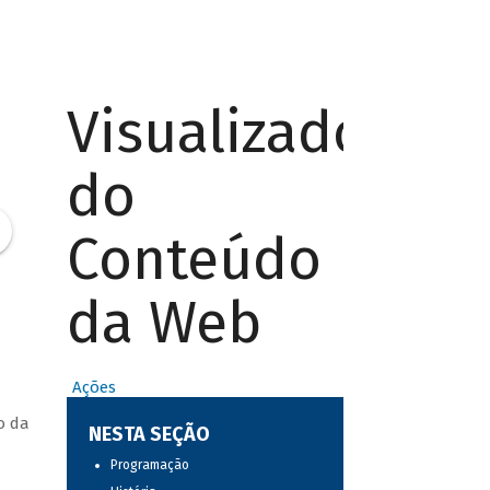
Visualizador
do
Conteúdo
da Web
Ações
o da
NESTA SEÇÃO
Programação