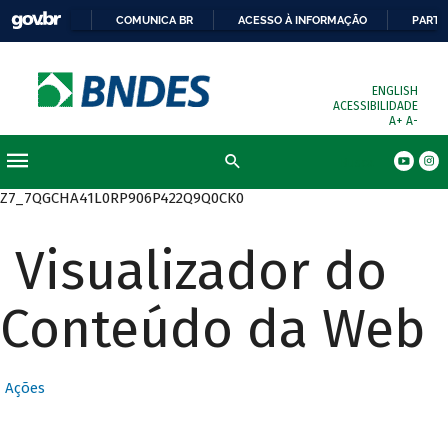
COMUNICA BR
ACESSO À INFORMAÇÃO
PARTI
ENGLISH
ACESSIBILIDADE
A+
A-
Busca
Z7_7QGCHA41L0RP906P422Q9Q0CK0
Visualizador do
Conteúdo da Web
Ações