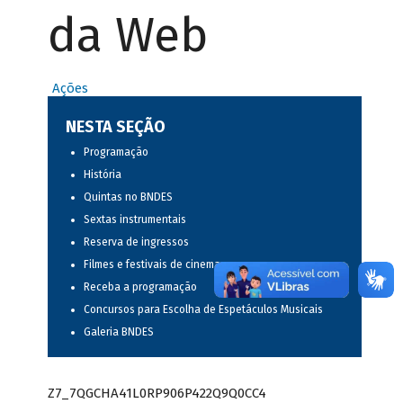
da Web
Ações
NESTA SEÇÃO
Programação
História
Quintas no BNDES
Sextas instrumentais
Reserva de ingressos
Filmes e festivais de cinema
Receba a programação
Concursos para Escolha de Espetáculos Musicais
Galeria BNDES
Z7_7QGCHA41L0RP906P422Q9Q0CC4