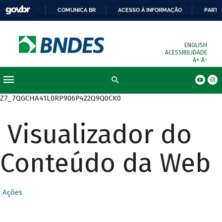
COMUNICA BR
ACESSO À INFORMAÇÃO
PARTI
ENGLISH
ACESSIBILIDADE
A+
A-
Busca
Z7_7QGCHA41L0RP906P422Q9Q0CK0
Visualizador do
Conteúdo da Web
Ações