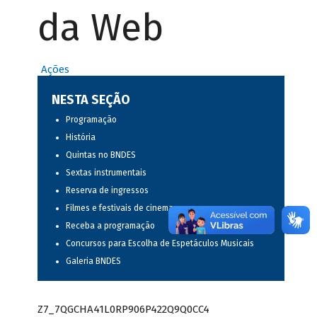
da Web
Ações
NESTA SEÇÃO
Programação
História
Quintas no BNDES
Sextas instrumentais
Reserva de ingressos
Filmes e festivais de cinema
Receba a programação
Concursos para Escolha de Espetáculos Musicais
Galeria BNDES
Z7_7QGCHA41L0RP906P422Q9Q0CC4