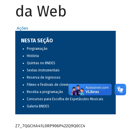
da Web
Ações
NESTA SEÇÃO
Programação
História
Quintas no BNDES
Sextas instrumentais
Reserva de ingressos
Filmes e festivais de cinema
Receba a programação
Concursos para Escolha de Espetáculos Musicais
Galeria BNDES
Z7_7QGCHA41L0RP906P422Q9Q0CC4