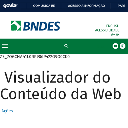
COMUNICA BR
ACESSO À INFORMAÇÃO
PARTI
ENGLISH
ACESSIBILIDADE
A+
A-
Busca
Z7_7QGCHA41L0RP906P422Q9Q0CK0
Visualizador do
Conteúdo da Web
Ações