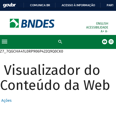
COMUNICA BR
ACESSO À INFORMAÇÃO
PARTI
ENGLISH
ACESSIBILIDADE
A+
A-
Busca
Z7_7QGCHA41L0RP906P422Q9Q0CK0
Visualizador do
Conteúdo da Web
Ações