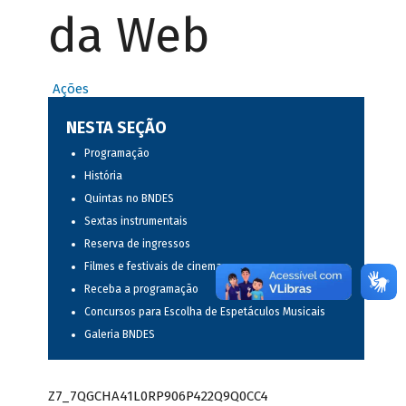
da Web
Ações
NESTA SEÇÃO
Programação
História
Quintas no BNDES
Sextas instrumentais
Reserva de ingressos
Filmes e festivais de cinema
Receba a programação
Concursos para Escolha de Espetáculos Musicais
Galeria BNDES
Z7_7QGCHA41L0RP906P422Q9Q0CC4