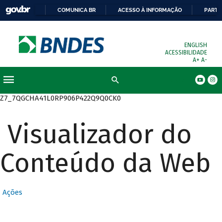
COMUNICA BR
ACESSO À INFORMAÇÃO
PARTI
ENGLISH
ACESSIBILIDADE
A+
A-
Busca
Z7_7QGCHA41L0RP906P422Q9Q0CK0
Visualizador do
Conteúdo da Web
Ações