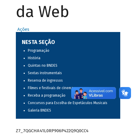
da Web
Ações
NESTA SEÇÃO
Programação
História
Quintas no BNDES
Sextas instrumentais
Reserva de ingressos
Filmes e festivais de cinema
Receba a programação
Concursos para Escolha de Espetáculos Musicais
Galeria BNDES
Z7_7QGCHA41L0RP906P422Q9Q0CC4