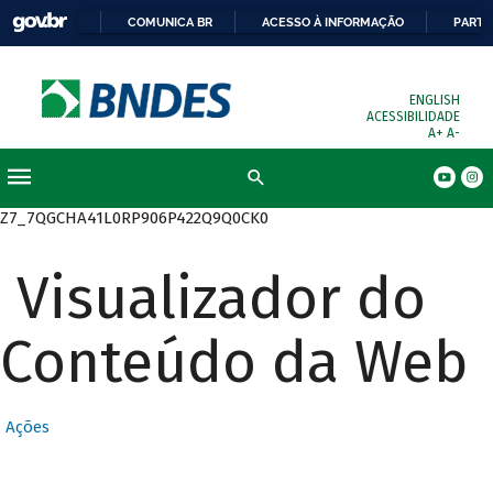
COMUNICA BR
ACESSO À INFORMAÇÃO
PARTI
ENGLISH
ACESSIBILIDADE
A+
A-
Busca
Z7_7QGCHA41L0RP906P422Q9Q0CK0
Visualizador do
Conteúdo da Web
Ações