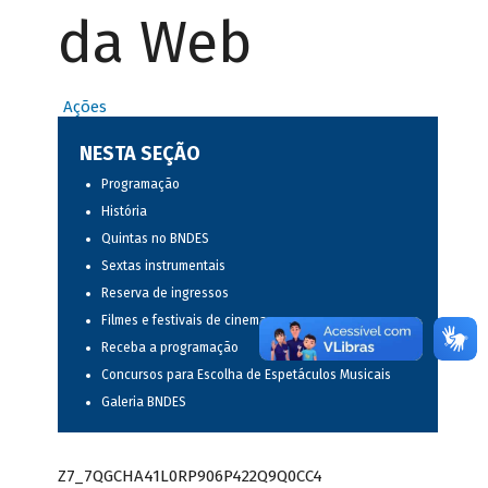
da Web
Ações
NESTA SEÇÃO
Programação
História
Quintas no BNDES
Sextas instrumentais
Reserva de ingressos
Filmes e festivais de cinema
Receba a programação
Concursos para Escolha de Espetáculos Musicais
Galeria BNDES
Z7_7QGCHA41L0RP906P422Q9Q0CC4