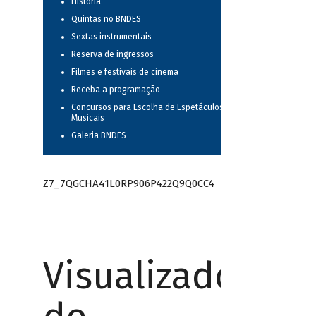
História
Quintas no BNDES
Sextas instrumentais
Reserva de ingressos
Filmes e festivais de cinema
Receba a programação
Concursos para Escolha de Espetáculos
Musicais
Galeria BNDES
Z7_7QGCHA41L0RP906P422Q9Q0CC4
Visualizador