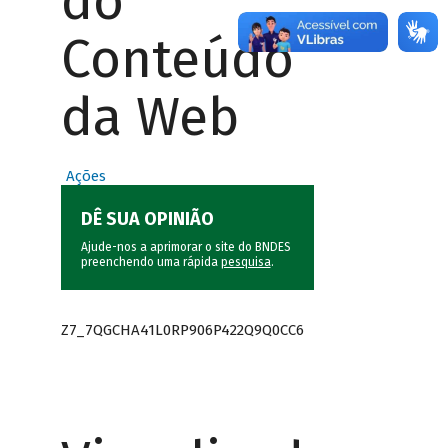
do
Conteúdo
da Web
Ações
DÊ SUA OPINIÃO
Ajude-nos a aprimorar o site do BNDES
preenchendo uma rápida
pesquisa
.
Z7_7QGCHA41L0RP906P422Q9Q0CC6