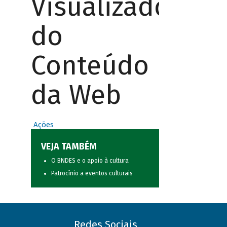
Visualizador
do
Conteúdo
da Web
Ações
VEJA TAMBÉM
O BNDES e o apoio à cultura
Patrocínio a eventos culturais
Redes Sociais