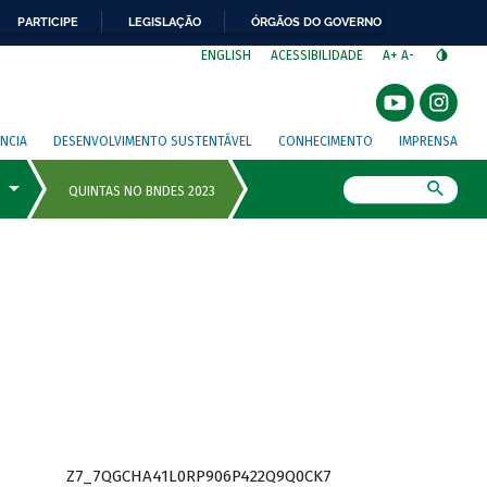
PARTICIPE
LEGISLAÇÃO
ÓRGÃOS DO GOVERNO
⁣
ENGLISH
ACESSIBILIDADE
A+
A-
NCIA
DESENVOLVIMENTO SUSTENTÁVEL
CONHECIMENTO
IMPRENSA
Busca
Z7_7QGCHA41L0RP906P422Q9Q0CK7