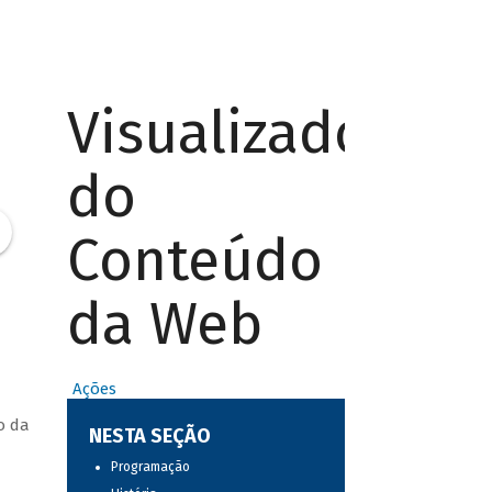
Visualizador
do
Conteúdo
da Web
Ações
o da
NESTA SEÇÃO
Programação