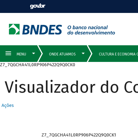
Z7_7QGCHA41L0RP906P422Q9Q0CK0
Visualizador do 
Ações
Z7_7QGCHA41L0RP906P422Q9Q0CK1