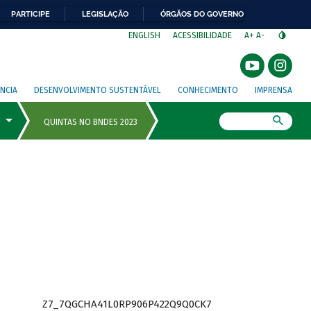
PARTICIPE
LEGISLAÇÃO
ÓRGÃOS DO GOVERNO
⁣
ENGLISH
ACESSIBILIDADE
A+
A-
NCIA
DESENVOLVIMENTO SUSTENTÁVEL
CONHECIMENTO
IMPRENSA
Busca
Z7_7QGCHA41L0RP906P422Q9Q0CK7