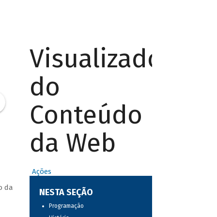
Visualizador
do
Conteúdo
da Web
Ações
o da
NESTA SEÇÃO
Programação