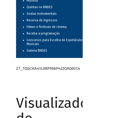
História
Quintas no BNDES
Sextas instrumentais
Reserva de ingressos
Filmes e festivais de cinema
Receba a programação
Concursos para Escolha de Espetáculos
Musicais
Galeria BNDES
Z7_7QGCHA41L0RP906P422Q9Q0CC4
Visualizador