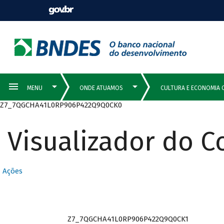
Z7_7QGCHA41L0RP906P422Q9Q0CK0
Visualizador do 
Ações
Z7_7QGCHA41L0RP906P422Q9Q0CK1