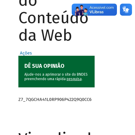
do
Conteúdo
da Web
Ações
DÊ SUA OPINIÃO
Ajude-nos a aprimorar o site do BNDES
preenchendo uma rápida
pesquisa
.
Z7_7QGCHA41L0RP906P422Q9Q0CC6