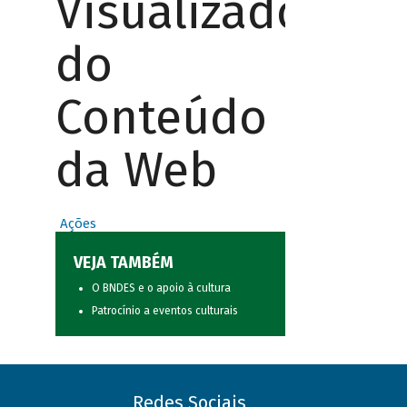
Visualizador
do
Conteúdo
da Web
Ações
VEJA TAMBÉM
O BNDES e o apoio à cultura
Patrocínio a eventos culturais
Redes Sociais