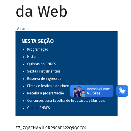
da Web
Ações
NESTA SEÇÃO
Programação
História
Quintas no BNDES
Sextas instrumentais
Reserva de ingressos
Filmes e festivais de cinema
Receba a programação
Concursos para Escolha de Espetáculos Musicais
Galeria BNDES
Z7_7QGCHA41L0RP906P422Q9Q0CC4