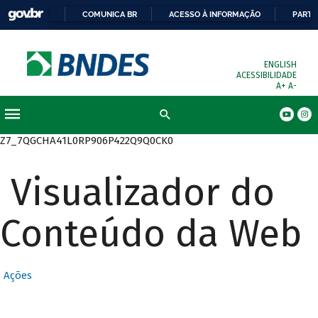
COMUNICA BR
ACESSO À INFORMAÇÃO
PARTI
ENGLISH
ACESSIBILIDADE
A+
A-
Busca
Z7_7QGCHA41L0RP906P422Q9Q0CK0
Visualizador do
Conteúdo da Web
Ações