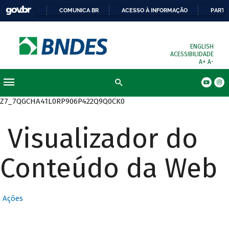
COMUNICA BR
ACESSO À INFORMAÇÃO
PARTI
ENGLISH
ACESSIBILIDADE
A+
A-
Busca
Z7_7QGCHA41L0RP906P422Q9Q0CK0
Visualizador do
Conteúdo da Web
Ações