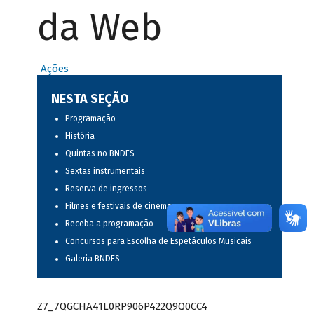
da Web
Ações
NESTA SEÇÃO
Programação
História
Quintas no BNDES
Sextas instrumentais
Reserva de ingressos
Filmes e festivais de cinema
Receba a programação
Concursos para Escolha de Espetáculos Musicais
Galeria BNDES
Z7_7QGCHA41L0RP906P422Q9Q0CC4